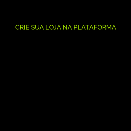
CRIE SUA LOJA NA PLATAFORMA
JUMPSELLE
14 dias grátis + 35% de desconto por 3 meses
CRIAR LOJA AGORA